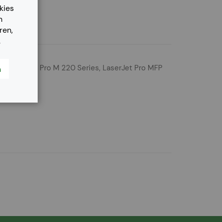
kies
n
ren,
.
s, LaserJet Pro M 220 Series, LaserJet Pro MFP
n
7 Series