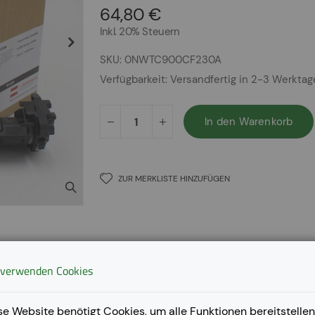
64,80 €
Inkl. 20% Steuern
SKU
0NWTC900CF230A
Verfügbarkeit:
Versandfertig in 2-3 Werkta
In den Warenkorb
ZUR MERKLISTE HINZUFÜGEN
 verwenden Cookies
se Website benötigt Cookies, um alle Funktionen bereitstellen