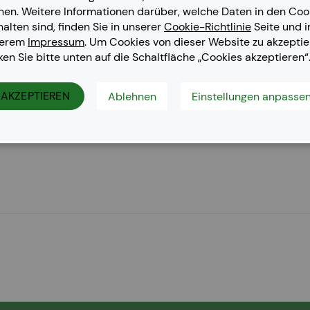
nen. Weitere Informationen darüber, welche Daten in den Coo
halten sind, finden Sie in unserer
Cookie-Richtlinie
Seite und i
serem
Impressum
. Um Cookies von dieser Website zu akzeptie
cken Sie bitte unten auf die Schaltfläche „Cookies akzeptieren“
 Pro M 203 dn, LaserJet Pro M 203 dw, LaserJet Pro M 203 Serie
AKZEPTIEREN
Ablehnen
Einstellungen anpasse
 M 227 fdw, LaserJet Pro MFP M 227 sdn, LaserJet Pro MFP M 22