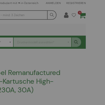
roduziert mit ♥ in Österreich
ANMELDEN
REGISTRIEREN
Artikel
0
Warenkorb
*
Druckermodell auswählen*
el Remanufactured
-Kartusche High-
230A, 30A)