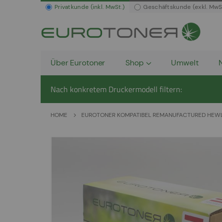
Privatkunde (inkl. MwSt.)
Geschäftskunde (exkl. MwS
Über Eurotoner
Shop
Umwelt
Nach konkretem Druckermodell filtern:
HOME
EUROTONER KOMPATIBEL REMANUFACTURED HEWL
Zum
Ende
der
Bildergalerie
springen