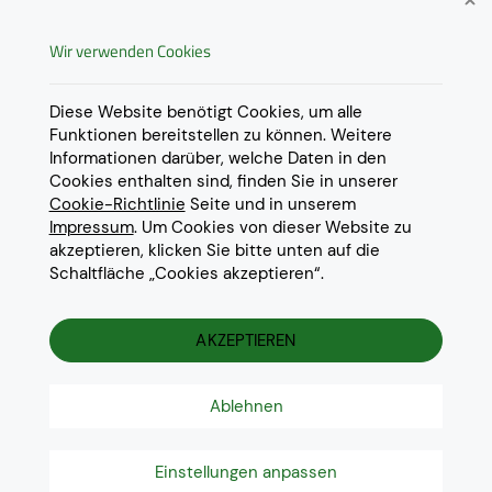
Widerrufsrecht
Wir verwenden Cookies
AGB
Derzeit ausschließlich Lieferung
innerhalb Österreichs!
Lieferungen in weitere Länder
Datenschutz
Diese Website benötigt Cookies, um alle
gerne auf
Anfrage
.
Funktionen bereitstellen zu können. Weitere
Impressum
Informationen darüber, welche Daten in den
Cookie Einstellungen
Cookies enthalten sind, finden Sie in unserer
Cookie-Richtlinie
Seite und in unserem
Impressum
. Um Cookies von dieser Website zu
akzeptieren, klicken Sie bitte unten auf die
Schaltfläche „Cookies akzeptieren“.
© 2022 Eurotoner Print GmbH
Die aufgeführten Markennamen und Warenzeichen dienen
ausschliesslich zur Beschreibung unserer Produkte und sind
AKZEPTIEREN
Warenzeichen der jeweiligen Eigentümer.
Ablehnen
Einstellungen anpassen