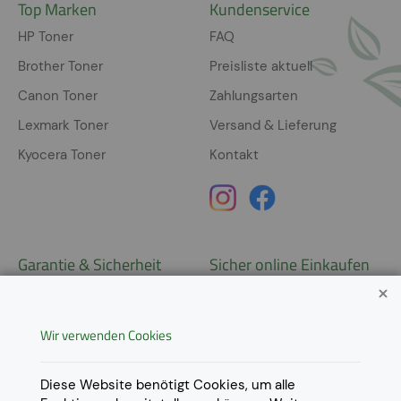
Top Marken
Kundenservice
HP Toner
FAQ
Brother Toner
Preisliste aktuell
Canon Toner
Zahlungsarten
Lexmark Toner
Versand & Lieferung
Kyocera Toner
Kontakt
Garantie & Sicherheit
Sicher online Einkaufen
Garantie
Widerrufsrecht
Wir verwenden Cookies
AGB
Derzeit ausschließlich Lieferung
innerhalb Österreichs!
Lieferungen in weitere Länder
Datenschutz
Diese Website benötigt Cookies, um alle
gerne auf
Anfrage
.