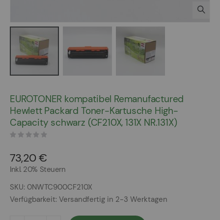
Zum
Anfang
EUROTONER kompatibel Remanufactured
der
Hewlett Packard Toner-Kartusche High-
Bildergalerie
Capacity schwarz (CF210X, 131X NR.131X)
springen
73,20 €
Inkl. 20% Steuern
SKU
0NWTC900CF210X
Verfügbarkeit:
Versandfertig in 2-3 Werktagen