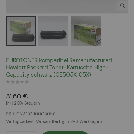
Zum
Anfang
EUROTONER kompatibel Remanufactured
der
Hewlett Packard Toner-Kartusche High-
Bildergalerie
Capacity schwarz (CE505X, 05X)
springen
81,60 €
Inkl. 20% Steuern
SKU
0NWTC900C505X
Verfügbarkeit:
Versandfertig in 2-3 Werktagen