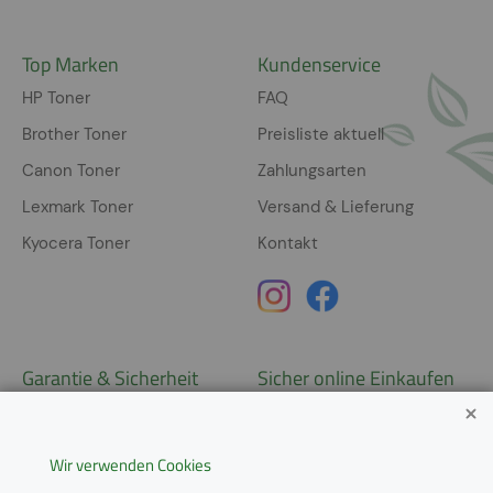
Top Marken
Kundenservice
HP Toner
FAQ
Brother Toner
Preisliste aktuell
Canon Toner
Zahlungsarten
Lexmark Toner
Versand & Lieferung
Kyocera Toner
Kontakt
Garantie & Sicherheit
Sicher online Einkaufen
Garantie
Widerrufsrecht
Wir verwenden Cookies
AGB
Derzeit ausschließlich Lieferung