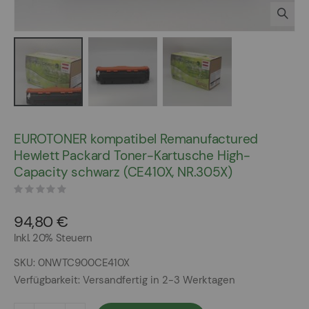
Zum
Anfang
EUROTONER kompatibel Remanufactured
der
Hewlett Packard Toner-Kartusche High-
Bildergalerie
Capacity schwarz (CE410X, NR.305X)
springen
94,80 €
Inkl. 20% Steuern
SKU
0NWTC900CE410X
Verfügbarkeit:
Versandfertig in 2-3 Werktagen