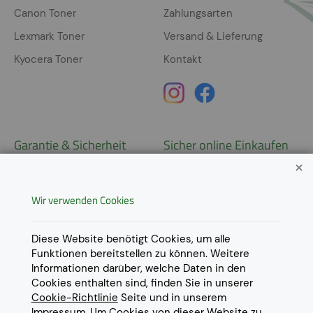
Canon Toner
Zahlungsarten
Lexmark Toner
Versand & Lieferung
Kyocera Toner
Kontakt
Garantie & Sicherheit
Sicher online Einkaufen
Garantie
Widerrufsrecht
Wir verwenden Cookies
AGB
Derzeit ausschließlich Lieferung
innerhalb Österreichs!
Lieferungen in weitere Länder
Datenschutz
Diese Website benötigt Cookies, um alle
gerne auf
Anfrage
.
Funktionen bereitstellen zu können. Weitere
Impressum
Informationen darüber, welche Daten in den
Cookie Einstellungen
Cookies enthalten sind, finden Sie in unserer
Cookie-Richtlinie
Seite und in unserem
Impressum
. Um Cookies von dieser Website zu