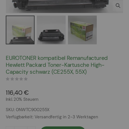
Zum
Anfang
EUROTONER kompatibel Remanufactured
der
Hewlett Packard Toner-Kartusche High-
Bildergalerie
Capacity schwarz (CE255X, 55X)
springen
116,40 €
Inkl. 20% Steuern
SKU
0NWTC900255X
Verfügbarkeit:
Versandfertig in 2-3 Werktagen