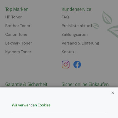
Top Marken
Kundenservice
HP Toner
FAQ
Brother Toner
Preisliste aktuell
Canon Toner
Zahlungsarten
Lexmark Toner
Versand & Lieferung
Kyocera Toner
Kontakt
Garantie & Sicherheit
Sicher online Einkaufen
Garantie
Widerrufsrecht
Wir verwenden Cookies
AGB
Derzeit ausschließlich Lieferung
innerhalb Österreichs!
Lieferungen in weitere Länder