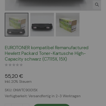
Zum
Anfang
EUROTONER kompatibel Remanufactured
der
Hewlett Packard Toner-Kartusche High-
Bildergalerie
Capacity schwarz (C7115X, 15X)
springen
55,20 €
Inkl. 20% Steuern
SKU
0NWTC90015X
Verfügbarkeit:
Versandfertig in 2-3 Werktagen