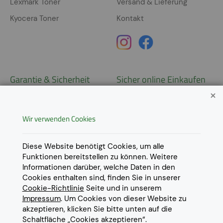
Lexmark Toner
Versand & Lieferung
Kyocera Toner
Kontakt
Garantie & Sicherheit
Sicher online Einkaufen
Garantie
Widerrufsrecht
Wir verwenden Cookies
AGB
Derzeit ausschließlich Lieferung
innerhalb Österreichs!
Lieferungen in weitere Länder
Datenschutz
Diese Website benötigt Cookies, um alle
gerne auf
Anfrage
.
Funktionen bereitstellen zu können. Weitere
Impressum
Informationen darüber, welche Daten in den
Cookie Einstellungen
Cookies enthalten sind, finden Sie in unserer
Cookie-Richtlinie
Seite und in unserem
Impressum
. Um Cookies von dieser Website zu
akzeptieren, klicken Sie bitte unten auf die
Schaltfläche „Cookies akzeptieren“.