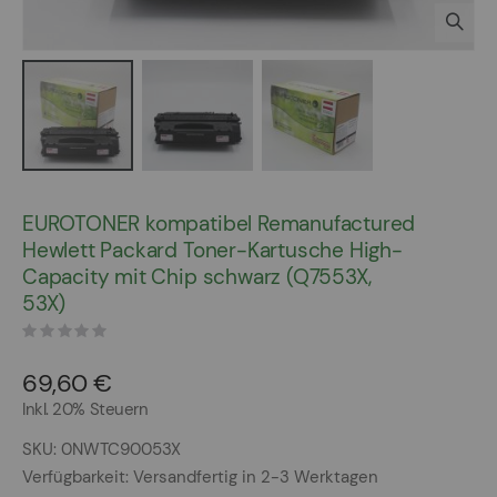
Zum
Anfang
EUROTONER kompatibel Remanufactured
der
Hewlett Packard Toner-Kartusche High-
Bildergalerie
Capacity mit Chip schwarz (Q7553X,
springen
53X)
69,60 €
Inkl. 20% Steuern
SKU
0NWTC90053X
Verfügbarkeit:
Versandfertig in 2-3 Werktagen