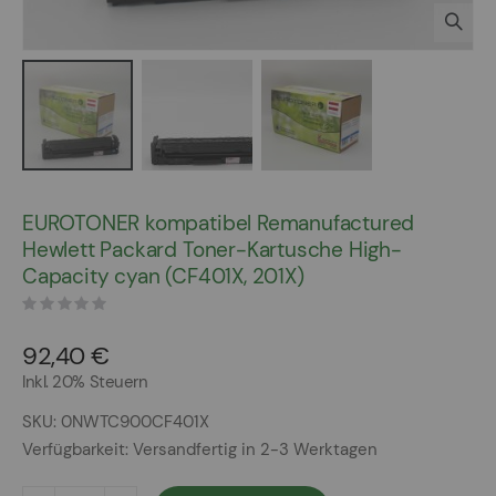
Zum
Anfang
EUROTONER kompatibel Remanufactured
der
Hewlett Packard Toner-Kartusche High-
Bildergalerie
Capacity cyan (CF401X, 201X)
springen
92,40 €
Inkl. 20% Steuern
SKU
0NWTC900CF401X
Verfügbarkeit:
Versandfertig in 2-3 Werktagen