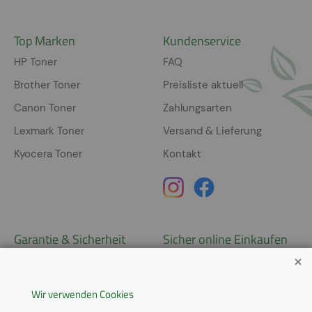
Top Marken
Kundenservice
HP Toner
FAQ
Brother Toner
Preisliste aktuell
Canon Toner
Zahlungsarten
Lexmark Toner
Versand & Lieferung
Kyocera Toner
Kontakt
Garantie & Sicherheit
Sicher online Einkaufen
Garantie
Widerrufsrecht
Wir verwenden Cookies
AGB
Derzeit ausschließlich Lieferung