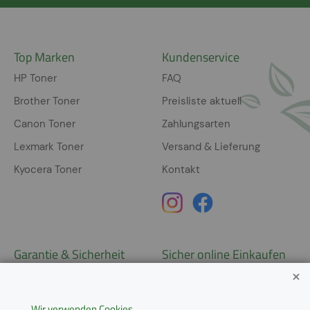
Top Marken
Kundenservice
HP Toner
FAQ
Brother Toner
Preisliste aktuell
Canon Toner
Zahlungsarten
Lexmark Toner
Versand & Lieferung
Kyocera Toner
Kontakt
Garantie & Sicherheit
Sicher online Einkaufen
Garantie
Widerrufsrecht
Wir verwenden Cookies