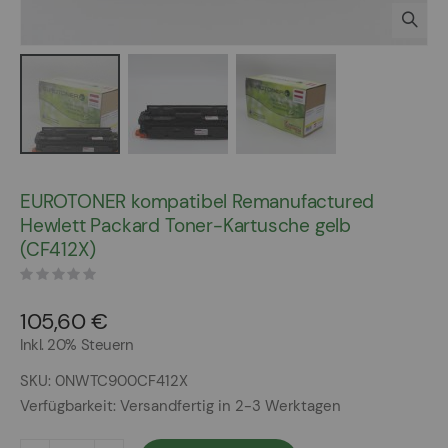
Zum
Anfang
EUROTONER kompatibel Remanufactured
der
Hewlett Packard Toner-Kartusche gelb
Bildergalerie
(CF412X)
springen
105,60 €
Inkl. 20% Steuern
SKU
0NWTC900CF412X
Verfügbarkeit:
Versandfertig in 2-3 Werktagen