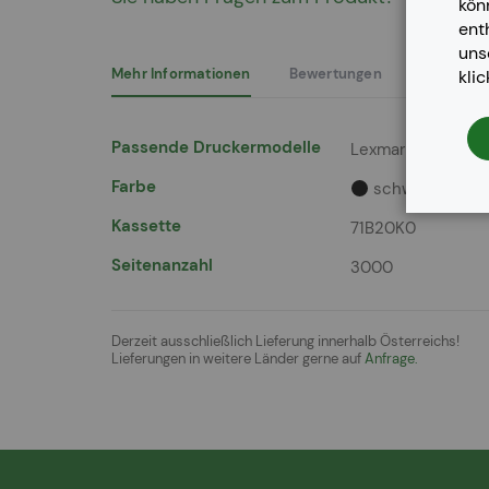
kön
der
ent
Bildergalerie
un
springen
Mehr Informationen
Bewertungen
kli
Mehr
Passende Druckermodelle
Lexmark CS 317 dn
Informationen
Farbe
schwarz
Kassette
71B20K0
Seitenanzahl
3000
Derzeit ausschließlich Lieferung innerhalb Österreichs!
Lieferungen in weitere Länder gerne auf
Anfrage.