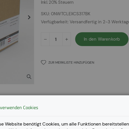
Inkl. 20% Steuern
SKU
0NWTCLEXCS317BK
Verfügbarkeit:
Versandfertig in 2-3 Werkta
In den Warenkorb
ZUR MERKLISTE HINZUFÜGEN
 verwenden Cookies
se Website benötigt Cookies, um alle Funktionen bereitstellen