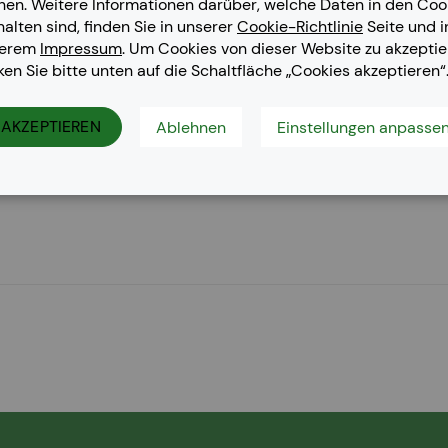
nen. Weitere Informationen darüber, welche Daten in den Coo
halten sind, finden Sie in unserer
Cookie-Richtlinie
Seite und i
serem
Impressum
. Um Cookies von dieser Website zu akzeptie
cken Sie bitte unten auf die Schaltfläche „Cookies akzeptieren“
AKZEPTIEREN
Ablehnen
Einstellungen anpasse
, Lexmark CS 417 dn, Lexmark CS 517 de, Lexmark CX 317 dn, Lex