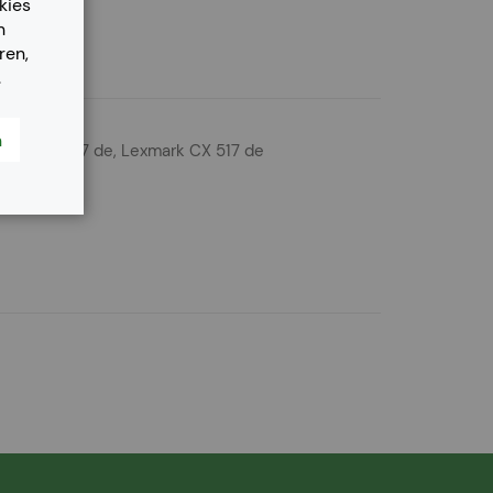
kies
n
ren,
.
n
mark CX 417 de, Lexmark CX 517 de