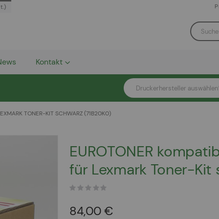
P
t.)
News
Kontakt
Druckerhersteller auswählen
EXMARK TONER-KIT SCHWARZ (71B20K0)
EUROTONER kompatib
für Lexmark Toner-Kit
84,00 €