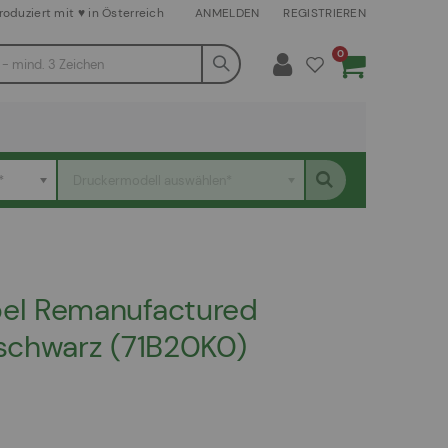
roduziert mit ♥ in Österreich
ANMELDEN
REGISTRIEREN
Artikel
0
Warenkorb
*
Druckermodell auswählen*
el Remanufactured
 schwarz (71B20K0)