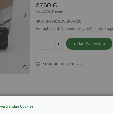
57,60 €
Inkl. 20% Steuern
SKU
0NWTC900CRG-728
Verfügbarkeit:
Versandfertig in 2-3 Werkta
In den Warenkorb
ZUR MERKLISTE HINZUFÜGEN
 verwenden Cookies