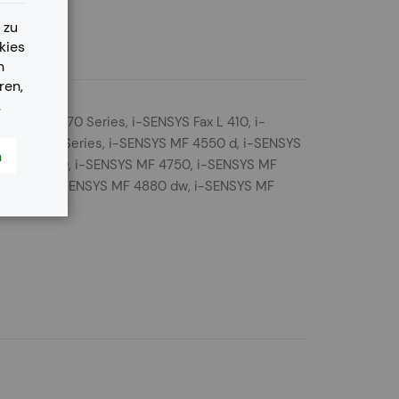
 zu
kies
n
ren,
.
SYS Fax L 170 Series, i-SENSYS Fax L 410, i-
 MF 4500 Series, i-SENSYS MF 4550 d, i-SENSYS
n
YS MF 4730, i-SENSYS MF 4750, i-SENSYS MF
4870 dn, i-SENSYS MF 4880 dw, i-SENSYS MF