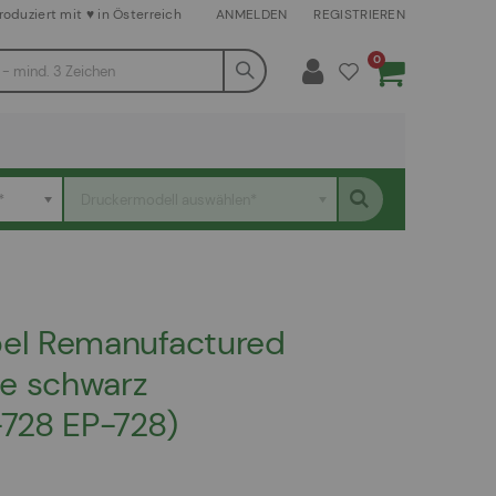
roduziert mit ♥ in Österreich
ANMELDEN
REGISTRIEREN
Artikel
0
Warenkorb
*
Druckermodell auswählen*
el Remanufactured
e schwarz
728 EP-728)