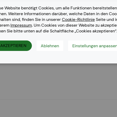
se Website benötigt Cookies, um alle Funktionen bereitstellen
nen. Weitere Informationen darüber, welche Daten in den Coo
halten sind, finden Sie in unserer
Cookie-Richtlinie
Seite und i
serem
Impressum
. Um Cookies von dieser Website zu akzeptie
cken Sie bitte unten auf die Schaltfläche „Cookies akzeptieren“
S Fax L 150, i-SENSYS Fax L 170, i-SENSYS Fax L 170 darkblue, i-SEN
ENSYS MF 4410, i-SENSYS MF 4430, i-SENSYS MF 4450, i-SENSYS
AKZEPTIEREN
Ablehnen
Einstellungen anpasse
70 dw, i-SENSYS MF 4580 dn, i-SENSYS MF 4700 Series, i-SENS
, i-SENSYS MF 4800 Series, i-SENSYS MF 4820 w, i-SENSYS MF 