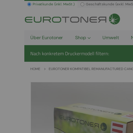
Privatkunde (inkl. MwSt.)
Geschäftskunde (exkl. MwS
Über Eurotoner
Shop
Umwelt
Nach konkretem Druckermodell filtern:
HOME
EUROTONER KOMPATIBEL REMANUFACTURED CANON
Zum
Ende
der
Bildergalerie
springen