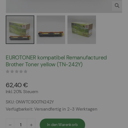
Zum
Anfang
EUROTONER kompatibel Remanufactured
der
Brother Toner yellow (TN-242Y)
Bildergalerie
springen
62,40 €
Inkl. 20% Steuern
SKU
0NWTC900TN242Y
Verfügbarkeit:
Versandfertig in 2-3 Werktagen
In den Warenkorb