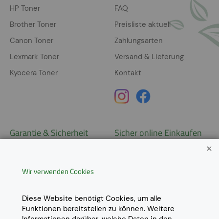
HP Toner
FAQ
Brother Toner
Preisliste aktuell
Canon Toner
Zahlungsarten
Lexmark Toner
Versand & Lieferung
Kyocera Toner
Kontakt
Garantie & Sicherheit
Sicher online Einkaufen
Garantie
Widerrufsrecht
Wir verwenden Cookies
AGB
Derzeit ausschließlich Lieferung
innerhalb Österreichs!
Lieferungen in weitere Länder
Datenschutz
Diese Website benötigt Cookies, um alle
gerne auf
Anfrage
.
Funktionen bereitstellen zu können. Weitere
Impressum