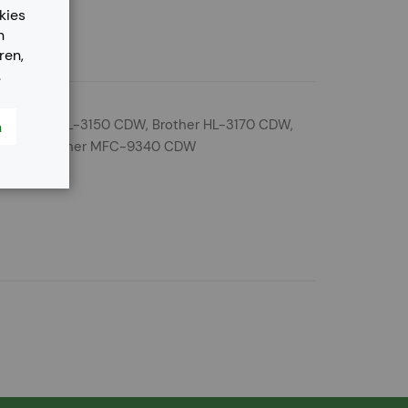
kies
n
ren,
.
 Brother HL-3150 CDW, Brother HL-3170 CDW,
n
5 CDW, Brother MFC-9340 CDW