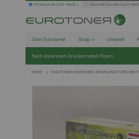
Privatkunde (inkl. MwSt.)
Geschäftskunde (exkl. MwS
Über Eurotoner
Shop
Umwelt
Nach konkretem Druckermodell filtern:
HOME
EUROTONER KOMPATIBEL REMANUFACTURED BROTH
Zum
Ende
der
Bildergalerie
springen