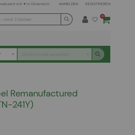
roduziert mit ♥ in Österreich
ANMELDEN
REGISTRIEREN
Artikel
0
Warenkorb
*
Druckermodell auswählen*
el Remanufactured
TN-241Y)