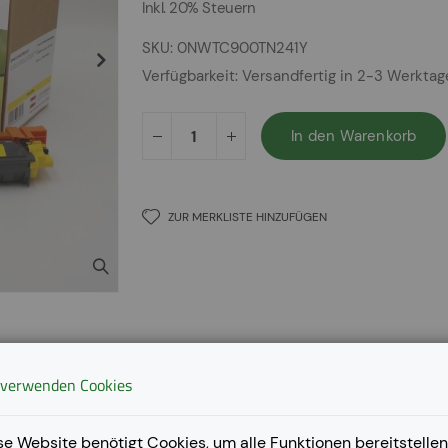
Inkl. 20% Steuern
SKU
0NWTC900TN241Y
Verfügbarkeit:
Versandfertig in 2-3 Werkta
In den Warenkorb
ZUR MERKLISTE HINZUFÜGEN
 verwenden Cookies
se Website benötigt Cookies, um alle Funktionen bereitstellen