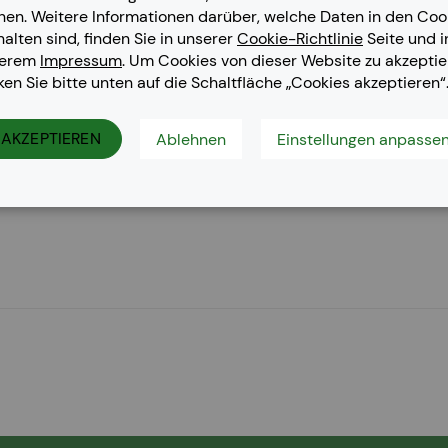
nen. Weitere Informationen darüber, welche Daten in den Coo
halten sind, finden Sie in unserer
Cookie-Richtlinie
Seite und i
serem
Impressum
. Um Cookies von dieser Website zu akzeptie
cken Sie bitte unten auf die Schaltfläche „Cookies akzeptieren“
her DCP-9020 CDW, Brother HL-3140 CW, Brother HL-3150 CDN,
AKZEPTIEREN
Ablehnen
Einstellungen anpasse
ther MFC-9140 CDN, Brother MFC-9330 CDW, Brother MFC-933