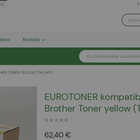
P
t.)
News
Kontakt
Druckerhersteller auswählen
ER TONER YELLOW (TN-241Y)
EUROTONER kompatib
Brother Toner yellow (
62,40 €