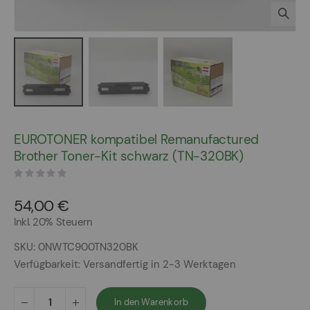
Zum
Anfang
EUROTONER kompatibel Remanufactured
der
Brother Toner-Kit schwarz (TN-320BK)
Bildergalerie
springen
54,00 €
Inkl. 20% Steuern
SKU
0NWTC900TN320BK
Verfügbarkeit:
Versandfertig in 2-3 Werktagen
In den Warenkorb