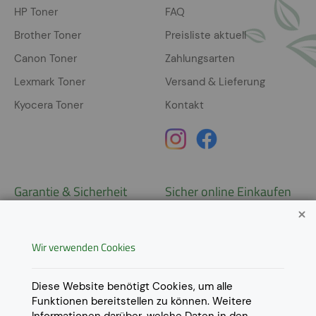
HP Toner
FAQ
Brother Toner
Preisliste aktuell
Canon Toner
Zahlungsarten
Lexmark Toner
Versand & Lieferung
Kyocera Toner
Kontakt
Garantie & Sicherheit
Sicher online Einkaufen
Garantie
Widerrufsrecht
Wir verwenden Cookies
AGB
Derzeit ausschließlich Lieferung
innerhalb Österreichs!
Lieferungen in weitere Länder
Datenschutz
Diese Website benötigt Cookies, um alle
gerne auf
Anfrage
.
Funktionen bereitstellen zu können. Weitere
Impressum