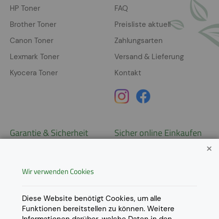
HP Toner
FAQ
Brother Toner
Preisliste aktuell
Canon Toner
Zahlungsarten
Lexmark Toner
Versand & Lieferung
Kyocera Toner
Kontakt
Garantie & Sicherheit
Sicher online Einkaufen
Garantie
Widerrufsrecht
Wir verwenden Cookies
AGB
Derzeit ausschließlich Lieferung
innerhalb Österreichs!
Lieferungen in weitere Länder
Datenschutz
Diese Website benötigt Cookies, um alle
gerne auf
Anfrage
.
Funktionen bereitstellen zu können. Weitere
Impressum