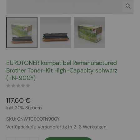
Zum
Anfang
EUROTONER kompatibel Remanufactured
der
Brother Toner-Kit High-Capacity schwarz
Bildergalerie
(TN-900Y)
springen
117,60 €
Inkl. 20% Steuern
SKU
0NWTC900TN900Y
Verfügbarkeit:
Versandfertig in 2-3 Werktagen