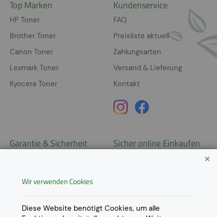
Top Marken
Kundenservice
HP Toner
FAQ
Brother Toner
Preisliste aktuell
Canon Toner
Zahlungsarten
Lexmark Toner
Versand & Lieferung
Kyocera Toner
Kontakt
Garantie & Sicherheit
Sicher online Einkaufen
Garantie
Widerrufsrecht
Wir verwenden Cookies
AGB
Derzeit ausschließlich Lieferung
innerhalb Österreichs!
Lieferungen in weitere Länder
Datenschutz
Diese Website benötigt Cookies, um alle
gerne auf
Anfrage
.