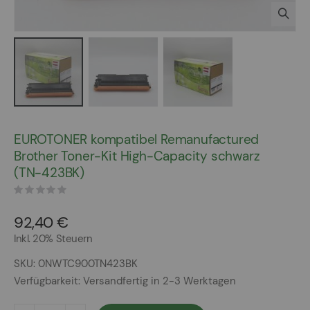
Zum
Anfang
EUROTONER kompatibel Remanufactured
der
Brother Toner-Kit High-Capacity schwarz
Bildergalerie
(TN-423BK)
springen
92,40 €
Inkl. 20% Steuern
SKU
0NWTC900TN423BK
Verfügbarkeit:
Versandfertig in 2-3 Werktagen