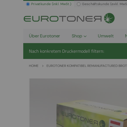
Privatkunde (inkl. MwSt.)
Geschäftskunde (exkl. MwS
Über Eurotoner
Shop
Umwelt
Nach konkretem Druckermodell filtern:
HOME
EUROTONER KOMPATIBEL REMANUFACTURED BROTH
Zum
Ende
der
Bildergalerie
springen