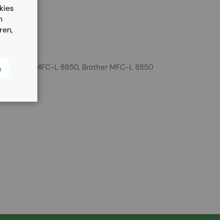
kies
n
ren,
.
N, Brother MFC-L 8850, Brother MFC-L 8850
n