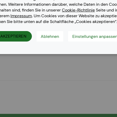
nen. Weitere Informationen darüber, welche Daten in den Coo
halten sind, finden Sie in unserer
Cookie-Richtlinie
Seite und i
serem
Impressum
. Um Cookies von dieser Website zu akzeptie
cken Sie bitte unten auf die Schaltfläche „Cookies akzeptieren“
her DCP-L 8450 CDW, Brother HL-L 8350, Brother HL-L 8350 CD
AKZEPTIEREN
Ablehnen
Einstellungen anpasse
0, Brother MFC-L 9550 CDWT