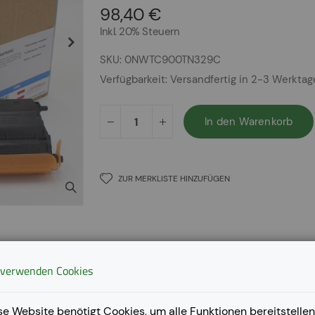
98,40 €
Inkl. 20% Steuern
SKU
0NWTC900TN329C
Verfügbarkeit:
Versandfertig in 2-3 Werkta
In den Warenkorb
ZUR MERKLISTE HINZUFÜGEN
 verwenden Cookies
se Website benötigt Cookies, um alle Funktionen bereitstellen