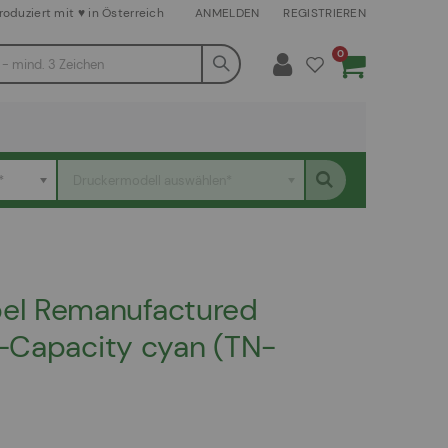
roduziert mit ♥ in Österreich
ANMELDEN
REGISTRIEREN
Artikel
0
Warenkorb
*
Druckermodell auswählen*
el Remanufactured
h-Capacity cyan (TN-