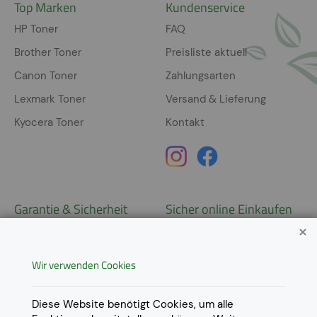
Top Marken
Kundenservice
HP Toner
FAQ
Brother Toner
Preisliste aktuell
Canon Toner
Zahlungsarten
Lexmark Toner
Versand & Lieferung
Kyocera Toner
Kontakt
Garantie & Sicherheit
Sicher online Einkaufen
Garantie
Widerrufsrecht
Wir verwenden Cookies
AGB
Derzeit ausschließlich Lieferung
innerhalb Österreichs!
Lieferungen in weitere Länder
Datenschutz
Diese Website benötigt Cookies, um alle
gerne auf
Anfrage
.