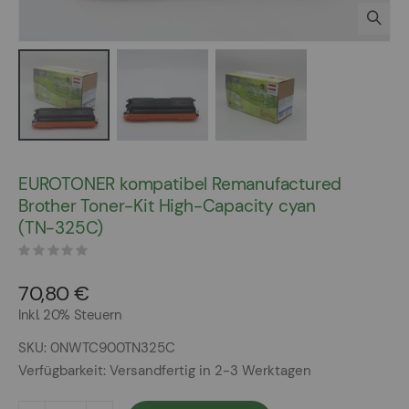
Zum
Anfang
EUROTONER kompatibel Remanufactured
der
Brother Toner-Kit High-Capacity cyan
Bildergalerie
(TN-325C)
springen
70,80 €
Inkl. 20% Steuern
SKU
0NWTC900TN325C
Verfügbarkeit:
Versandfertig in 2-3 Werktagen