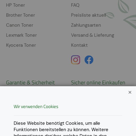
HP Toner
FAQ
Brother Toner
Preisliste aktuell
Canon Toner
Zahlungsarten
Lexmark Toner
Versand & Lieferung
Kyocera Toner
Kontakt
Garantie & Sicherheit
Sicher online Einkaufen
Garantie
Widerrufsrecht
Wir verwenden Cookies
AGB
Derzeit ausschließlich Lieferung
innerhalb Österreichs!
Lieferungen in weitere Länder
Datenschutz
Diese Website benötigt Cookies, um alle
gerne auf
Anfrage
.
Funktionen bereitstellen zu können. Weitere
Impressum