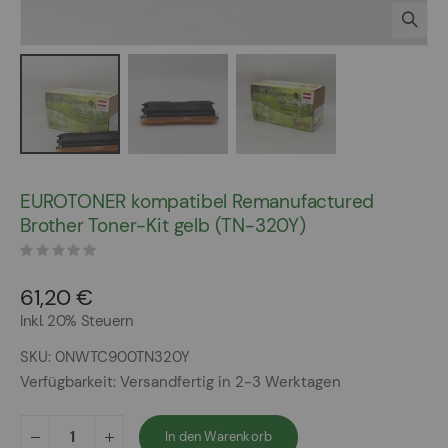
Zum
Anfang
EUROTONER kompatibel Remanufactured
der
Brother Toner-Kit gelb (TN-320Y)
Bildergalerie
springen
61,20 €
Inkl. 20% Steuern
SKU
0NWTC900TN320Y
Verfügbarkeit:
Versandfertig in 2-3 Werktagen
In den Warenkorb