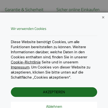
Garantie & Sicherheit
Sicher online Einkaufen
Garantie
Widerrufsrecht
Wir verwenden Cookies
AGB
Derzeit ausschließlich Lieferung
innerhalb Österreichs!
Lieferungen in weitere Länder
Datenschutz
Diese Website benötigt Cookies, um alle
gerne auf
Anfrage
.
Funktionen bereitstellen zu können. Weitere
Impressum
Informationen darüber, welche Daten in den
Cookie Einstellungen
Cookies enthalten sind, finden Sie in unserer
Cookie-Richtlinie
Seite und in unserem
Impressum
. Um Cookies von dieser Website zu
akzeptieren, klicken Sie bitte unten auf die
Schaltfläche „Cookies akzeptieren“.
© 2022 Eurotoner Print GmbH
Die aufgeführten Markennamen und Warenzeichen dienen
ausschliesslich zur Beschreibung unserer Produkte und sind
AKZEPTIEREN
Warenzeichen der jeweiligen Eigentümer.
Ablehnen