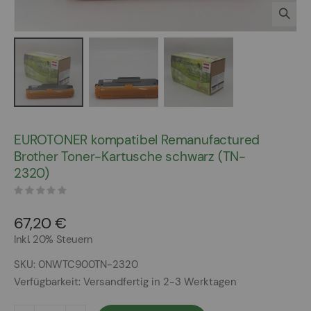
Zum
Anfang
EUROTONER kompatibel Remanufactured
der
Brother Toner-Kartusche schwarz (TN-
Bildergalerie
2320)
springen
67,20 €
Inkl. 20% Steuern
SKU
0NWTC900TN-2320
Verfügbarkeit:
Versandfertig in 2-3 Werktagen