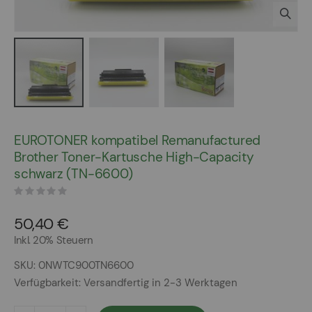
Zum
Anfang
EUROTONER kompatibel Remanufactured
der
Brother Toner-Kartusche High-Capacity
Bildergalerie
schwarz (TN-6600)
springen
50,40 €
Inkl. 20% Steuern
SKU
0NWTC900TN6600
Verfügbarkeit:
Versandfertig in 2-3 Werktagen