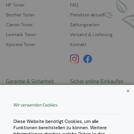
HP Toner
FAQ
Brother Toner
Preisliste aktuell
Canon Toner
Zahlungsarten
Lexmark Toner
Versand & Lieferung
Kyocera Toner
Kontakt
Garantie & Sicherheit
Sicher online Einkaufen
Garantie
Widerrufsrecht
Wir verwenden Cookies
AGB
Derzeit ausschließlich Lieferung
innerhalb Österreichs!
Lieferungen in weitere Länder
Datenschutz
Diese Website benötigt Cookies, um alle
gerne auf
Anfrage
.
Funktionen bereitstellen zu können. Weitere
Impressum