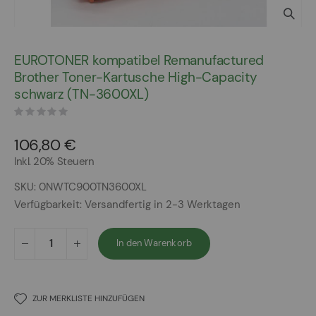
Zum
Anfang
EUROTONER kompatibel Remanufactured
der
Brother Toner-Kartusche High-Capacity
Bildergalerie
schwarz (TN-3600XL)
springen
106,80 €
Inkl. 20% Steuern
SKU
0NWTC900TN3600XL
Verfügbarkeit:
Versandfertig in 2-3 Werktagen
In den Warenkorb
ZUR MERKLISTE HINZUFÜGEN