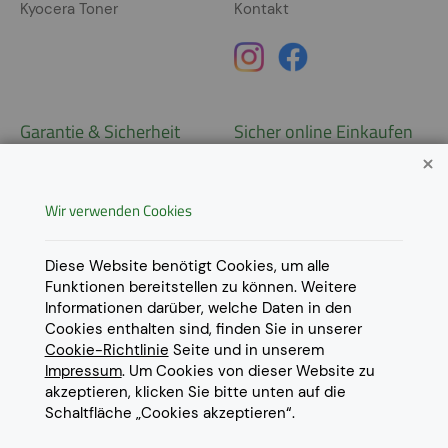
Kyocera Toner
Kontakt
Garantie & Sicherheit
Sicher online Einkaufen
Garantie
Widerrufsrecht
Wir verwenden Cookies
AGB
Derzeit ausschließlich Lieferung
innerhalb Österreichs!
Lieferungen in weitere Länder
Datenschutz
Diese Website benötigt Cookies, um alle
gerne auf
Anfrage
.
Funktionen bereitstellen zu können. Weitere
Impressum
Informationen darüber, welche Daten in den
Cookie Einstellungen
Cookies enthalten sind, finden Sie in unserer
Cookie-Richtlinie
Seite und in unserem
Impressum
. Um Cookies von dieser Website zu
akzeptieren, klicken Sie bitte unten auf die
Schaltfläche „Cookies akzeptieren“.
© 2022 Eurotoner Print GmbH