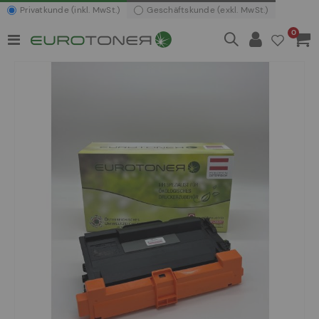
Privatkunde (inkl. MwSt.)
Geschäftskunde (exkl. MwSt.)
Artikel
0
Navigation
Waren
umschalten
Zum
Ende
der
Bildergalerie
springen