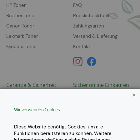
HP Toner
FAQ
Brother Toner
Preisliste aktuell
Canon Toner
Zahlungsarten
Lexmark Toner
Versand & Lieferung
Kyocera Toner
Kontakt
Garantie & Sicherheit
Sicher online Einkaufen
Garantie
Widerrufsrecht
Wir verwenden Cookies
AGB
Derzeit ausschließlich Lieferung
innerhalb Österreichs!
Lieferungen in weitere Länder
Datenschutz
Diese Website benötigt Cookies, um alle
gerne auf
Anfrage
.
Funktionen bereitstellen zu können. Weitere
Impressum