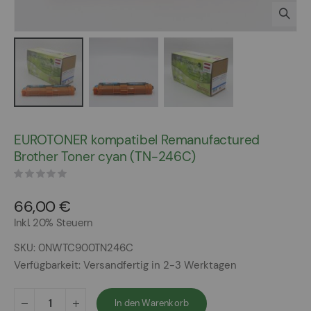
Zum
Anfang
EUROTONER kompatibel Remanufactured
der
Brother Toner cyan (TN-246C)
Bildergalerie
springen
66,00 €
Inkl. 20% Steuern
SKU
0NWTC900TN246C
Verfügbarkeit:
Versandfertig in 2-3 Werktagen
In den Warenkorb