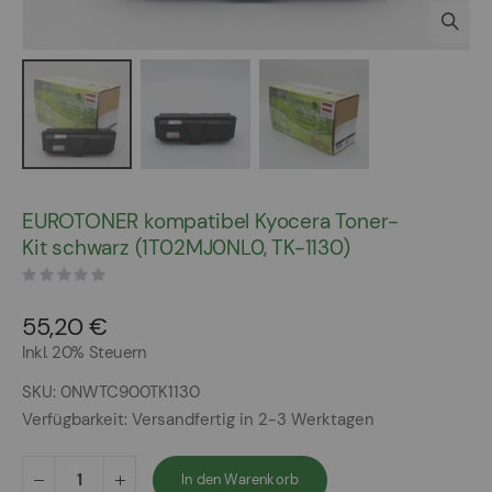
Zum
Anfang
EUROTONER kompatibel Kyocera Toner-
der
Kit schwarz (1T02MJ0NL0, TK-1130)
Bildergalerie
springen
55,20 €
Inkl. 20% Steuern
SKU
0NWTC900TK1130
Verfügbarkeit:
Versandfertig in 2-3 Werktagen
In den Warenkorb