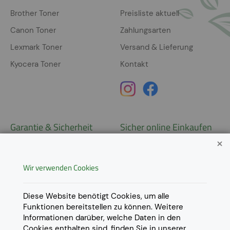
Brother Toner
Preisliste aktuell
Canon Toner
Zahlungsarten
Lexmark Toner
Versand & Lieferung
Kyocera Toner
Kontakt
Garantie & Sicherheit
Sicher online Einkaufen
Garantie
Widerrufsrecht
Wir verwenden Cookies
AGB
Derzeit ausschließlich Lieferung
innerhalb Österreichs!
Lieferungen in weitere Länder
Datenschutz
Diese Website benötigt Cookies, um alle
gerne auf
Anfrage
.
Funktionen bereitstellen zu können. Weitere
Impressum
Informationen darüber, welche Daten in den
Cookie Einstellungen
Cookies enthalten sind, finden Sie in unserer